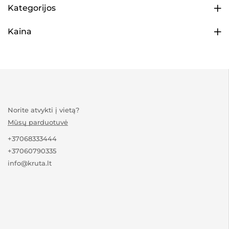
Kategorijos
Kaina
Norite atvykti į vietą?
Mūsų parduotuvė
+37068333444
+37060790335
info@kruta.lt