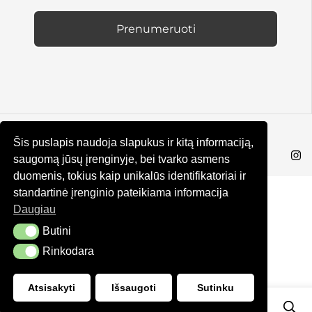
Prenumeruoti
© KRUTA 2025
Šis puslapis naudoja slapukus ir kitą informaciją,
saugomą jūsų įrenginyje, bei tvarko asmens
duomenis, tokius kaip unikalūs identifikatoriai ir
standartinė įrenginio pateikiama informacija
Daugiau
Butini
Butini
Rinkodara
Rinkodara
Atsisakyti
Išsaugoti
Sutinku
2
0