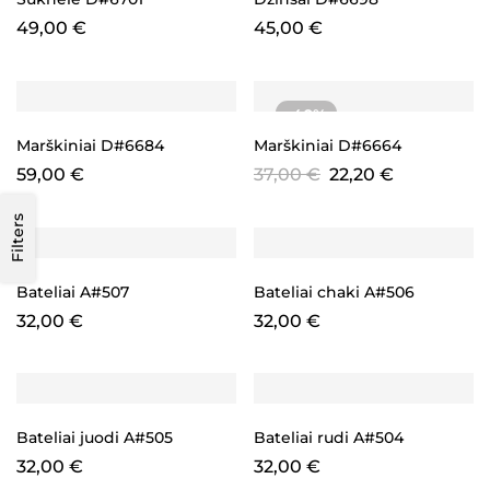
49,00
€
45,00
€
-40%
Marškiniai D#6684
Marškiniai D#6664
59,00
€
37,00
€
22,20
€
Filters
Bateliai A#507
Bateliai chaki A#506
32,00
€
32,00
€
Bateliai juodi A#505
Bateliai rudi A#504
32,00
€
32,00
€