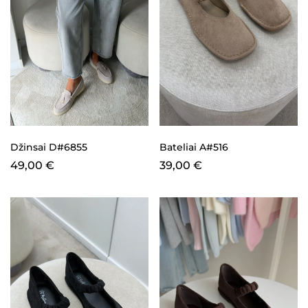
Džinsai D#6855
Bateliai A#516
49,00
€
39,00
€