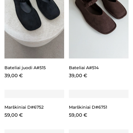
Bateliai juodi A#515
Bateliai A#514
39,00
€
39,00
€
Marškiniai D#6752
Marškiniai D#6751
59,00
€
59,00
€