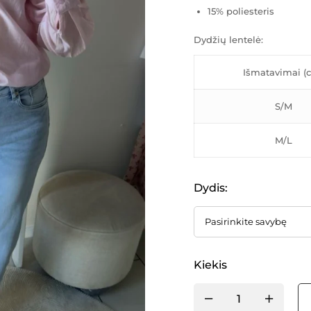
15% poliesteris
Dydžių lentelė:
Išmatavimai (
S/M
M/L
Dydis
:
Kiekis