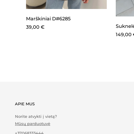
Marškiniai D#6285
Suknel
39,00
€
149,00
APIE MUS
Norite atvykti į vietą?
Mūsų parduotuvė
+37068333444