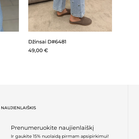
Džinsai D#6481
Odiniai
49,00
€
49,00
NAUJIENLAIŠKIS
Prenumeruokite naujienlaiškį
Ir gaukite 15% nuolaidą pirmam apsipirkimui!