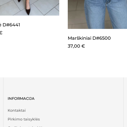
ė D#6441
€
Marškiniai D#6500
37,00
€
INFORMACIJA
Kontaktai
Pirkimo taisyklės