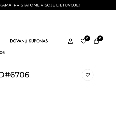
RISTATOME VISOJE LIETUVOJE!
FIZINĖ PARD
0
0
DOVANŲ KUPONAS
706
 D#6706