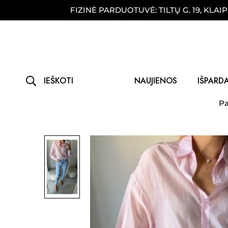
FIZINĖ PARDUOTUVĖ: TILTŲ G. 19, KLAIPĖDA
IEŠKOTI
NAUJIENOS
IŠPARD
Pa