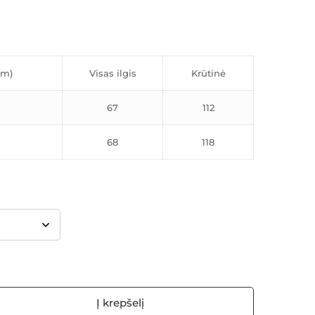
cm)
Visas ilgis
Krūtinė
67
112
68
118
Į krepšelį