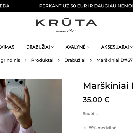
PERKANT UŽ 50 EUR IR DAUGIAU NEMOKAMAI P
AVIMAS
DRABUŽIAI
AVALYNĖ
AKSESUARAI
grindinis
Produktai
Drabužiai
Marškiniai D#6
Marškiniai
35,00
€
Sudėtis:
85% medvilnė