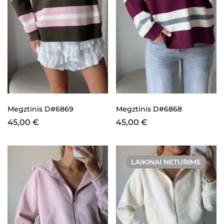
Megztinis D#6869
Megztinis D#6868
45,00
€
45,00
€
LAIKINAI NETURIME