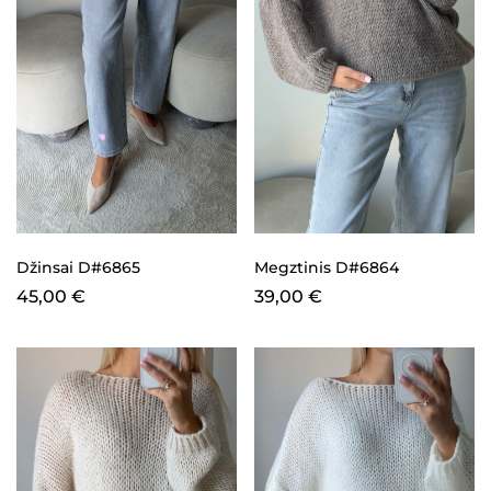
Džinsai D#6865
Megztinis D#6864
45,00
€
39,00
€