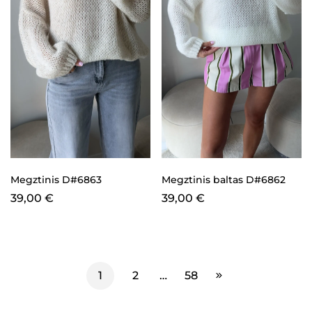
Megztinis D#6863
Megztinis baltas D#6862
39,00
€
39,00
€
1
2
…
58