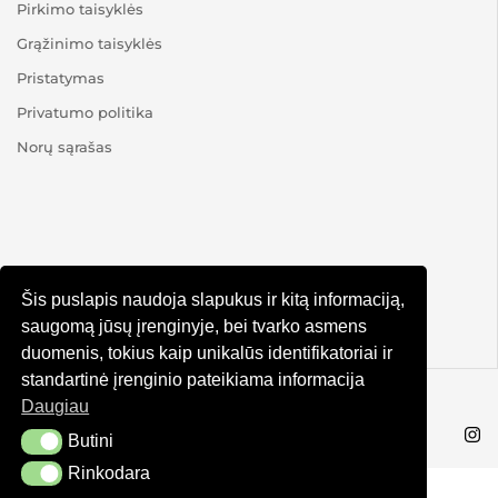
Pirkimo taisyklės
Grąžinimo taisyklės
Pristatymas
Privatumo politika
Norų sąrašas
NAUJIENLAIŠKIS
Šis puslapis naudoja slapukus ir kitą informaciją,
saugomą jūsų įrenginyje, bei tvarko asmens
duomenis, tokius kaip unikalūs identifikatoriai ir
standartinė įrenginio pateikiama informacija
Daugiau
© KRUTA 2025
Butini
Butini
Rinkodara
Rinkodara