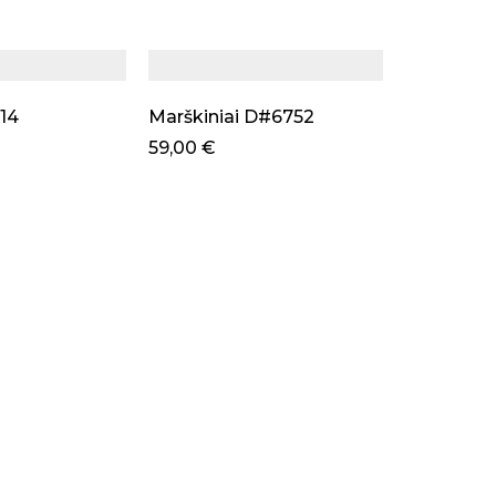
514
Marškiniai D#6752
59,00
€