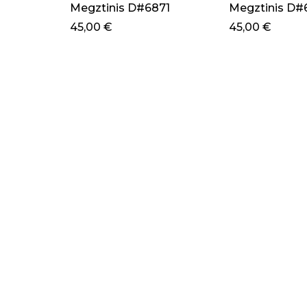
Megztinis D#6871
Megztinis D#
45,00
€
45,00
€