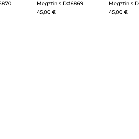
6870
Megztinis D#6869
Megztinis 
45,00
€
45,00
€