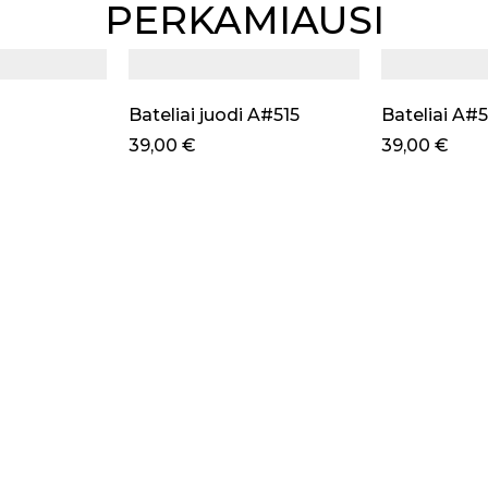
PERKAMIAUSI
Bateliai juodi A#515
Bateliai A#
39,00
€
39,00
€