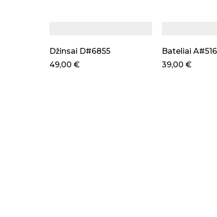
Džinsai D#6855
Bateliai A#516
49,00
€
39,00
€