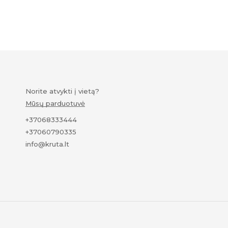
Norite atvykti į vietą?
Mūsų parduotuvė
+37068333444
+37060790335
info@kruta.lt