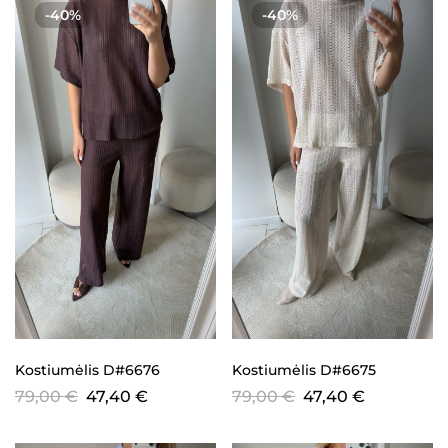
-40%
-40%
Kostiumėlis D#6676
Kostiumėlis D#6675
79,00
€
47,40
€
79,00
€
47,40
€