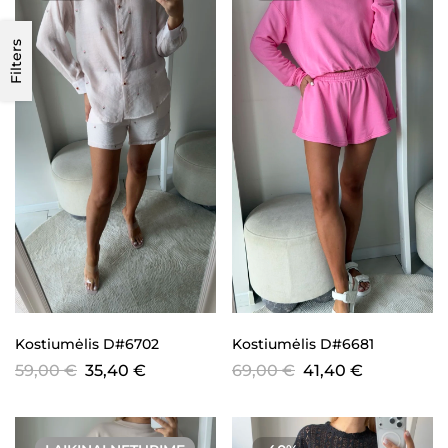
Filters
Kostiumėlis D#6702
Kostiumėlis D#6681
59,00
€
35,40
€
69,00
€
41,40
€