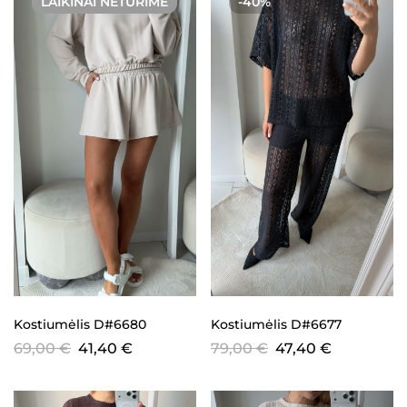
LAIKINAI NETURIME
-40%
Kostiumėlis D#6680
Kostiumėlis D#6677
69,00
€
41,40
€
79,00
€
47,40
€