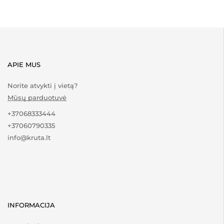
APIE MUS
Norite atvykti į vietą?
Mūsų parduotuvė
+37068333444
+37060790335
info@kruta.lt
INFORMACIJA