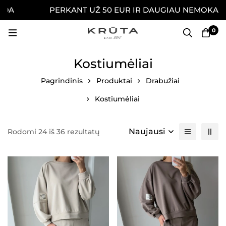
PERKANT UŽ 50 EUR IR DAUGIAU NEMOKAMAI PRISTATO
0
Kostiumėliai
Pagrindinis
Produktai
Drabužiai
Kostiumėliai
Naujausi
Rodomi 24 iš 36 rezultatų