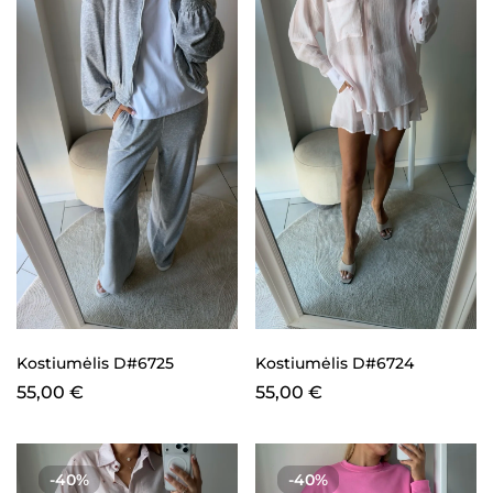
Kostiumėlis D#6725
Kostiumėlis D#6724
55,00
€
55,00
€
-40%
-40%