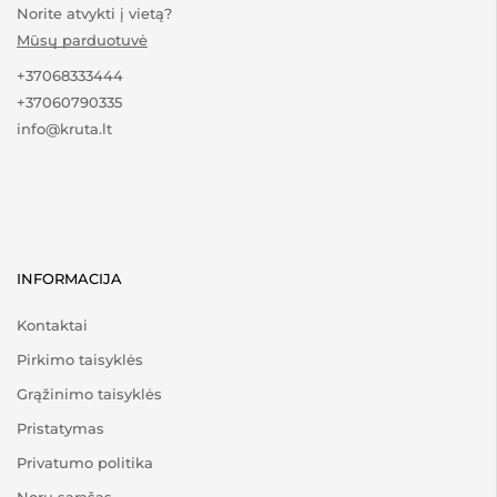
Norite atvykti į vietą?
Mūsų parduotuvė
+37068333444
+37060790335
info@kruta.lt
INFORMACIJA
Kontaktai
Pirkimo taisyklės
Grąžinimo taisyklės
Pristatymas
Privatumo politika
Norų sąrašas