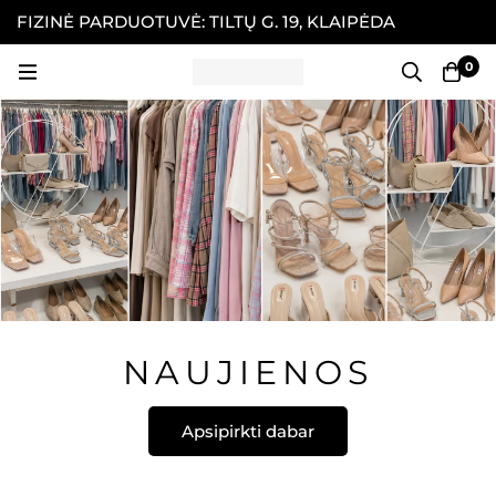
FIZINĖ PARDUOTUVĖ: TILTŲ G. 19, KLAIPĖDA
P
P
0
NAUJIENOS
Apsipirkti dabar