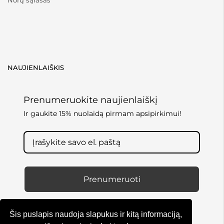
NAUJIENLAIŠKIS
Prenumeruokite naujienlaiškį
Ir gaukite 15% nuolaidą pirmam apsipirkimui!
Prenumeruoti
Šis puslapis naudoja slapukus ir kitą informaciją,