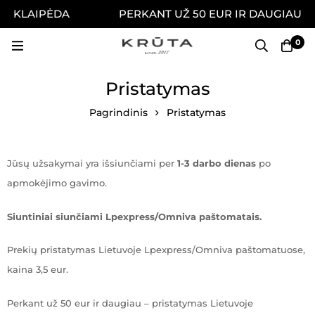
9, KLAIPĖDA
PERKANT UŽ 50 EUR IR DAUGIAU N
0
Pristatymas
Pagrindinis
Pristatymas
Jūsų užsakymai yra išsiunčiami per
1-3 darbo dienas
po
apmokėjimo gavimo.
Siuntiniai siunčiami Lpexpress/Omniva paštomatais.
Prekių pristatymas Lietuvoje Lpexpress/Omniva paštomatuose,
kaina 3,5 eur.
Perkant už 50 eur ir daugiau – pristatymas Lietuvoje