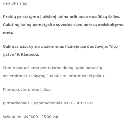
nemokamas.
Prekių pristatymo į užsienį kaina priklauso nuo Jūsų šalies.
Galutinę kainą pamatysite suvedus savo adresą atsiskaitymo
metu.
Galimas užsakymo atsiėmimas fizinėje parduotuvėje, Tiltų
gatvė 19, Klaipėda.
Siunta paruošiama per 1 darbo dieną. Apie paruoštą
atsiėmimui užsakymą Jūs būsite informuoti el.paštu.
Parduotuvės darbo laikas:
pirmadieniais – penktadieniais 11:00 – 18:00 val.
šeštadieniais 11:00 – 15:00 val.