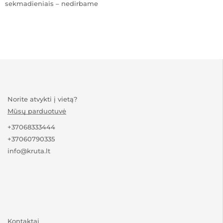
sekmadieniais – nedirbame
Norite atvykti į vietą?
Mūsų parduotuvė
+37068333444
+37060790335
info@kruta.lt
Kontaktai