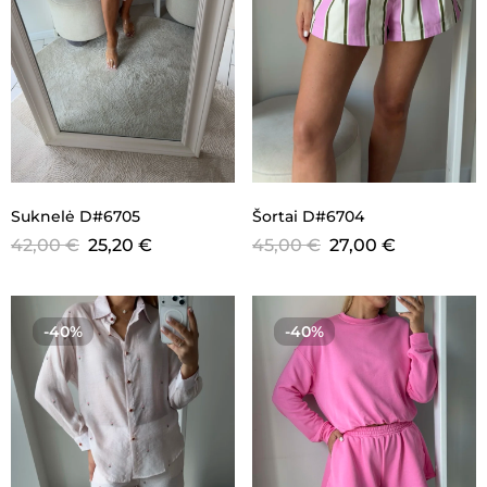
Suknelė D#6705
Šortai D#6704
42,00
€
25,20
€
45,00
€
27,00
€
-40%
-40%