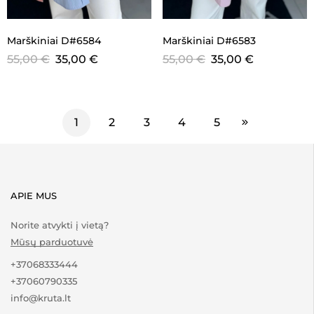
Marškiniai D#6584
Marškiniai D#6583
55,00
€
35,00
€
55,00
€
35,00
€
1
2
3
4
5
APIE MUS
Norite atvykti į vietą?
Mūsų parduotuvė
+37068333444
+37060790335
info@kruta.lt