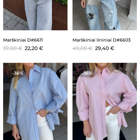
Marškiniai D#6611
Marškiniai lininiai D#6603
37,00
€
22,20
€
49,00
€
29,40
€
-36%
-36%