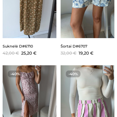
Suknelė D#6710
Šortai D#6707
42,00
€
25,20
€
32,00
€
19,20
€
-40%
-40%