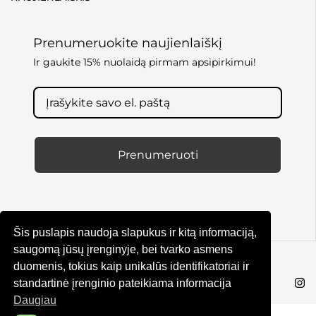
Prenumeruokite naujienlaiškį
Ir gaukite 15% nuolaidą pirmam apsipirkimui!
Prenumeruoti
Šis puslapis naudoja slapukus ir kitą informaciją,
saugomą jūsų įrenginyje, bei tvarko asmens
duomenis, tokius kaip unikalūs identifikatoriai ir
© KRUTA 2025
standartinė įrenginio pateikiama informacija
Daugiau