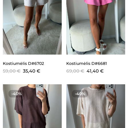
Kostiumėlis D#6702
Kostiumėlis D#6681
59,00
€
35,40
€
69,00
€
41,40
€
-40%
-40%