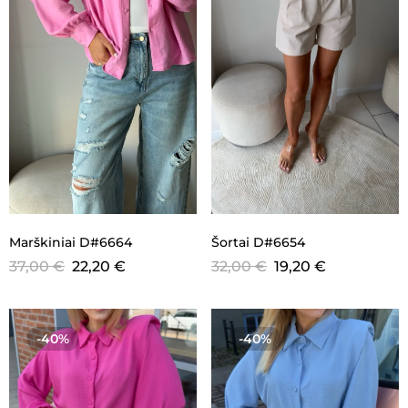
Marškiniai D#6664
Šortai D#6654
37,00
€
22,20
€
32,00
€
19,20
€
-40%
-40%