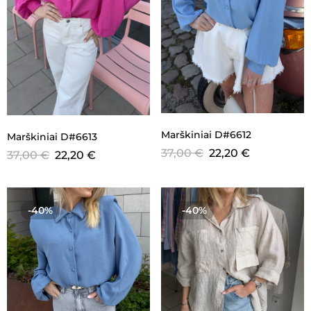
Marškiniai D#6612
Marškiniai D#6613
37,00
€
22,20
€
37,00
€
22,20
€
-40%
-40%