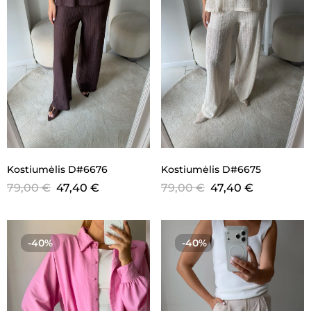
Kostiumėlis D#6676
Kostiumėlis D#6675
79,00
€
47,40
€
79,00
€
47,40
€
-40%
-40%