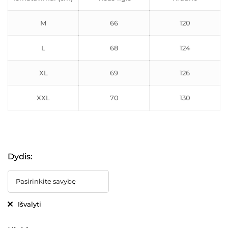
M
66
120
L
68
124
XL
69
126
XXL
70
130
Dydis
:
Išvalyti