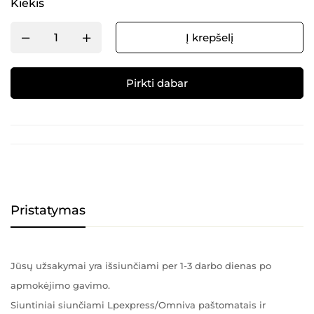
Kiekis
Į krepšelį
Pirkti dabar
Alternative:
Pristatymas
Jūsų užsakymai yra išsiunčiami per 1-3 darbo dienas po
apmokėjimo gavimo.
Siuntiniai siunčiami Lpexpress/Omniva paštomatais ir