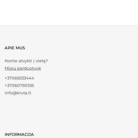
APIE MUS
Norite atvykti į vietą?
Mūsų parduotuvė
+37068333444
+37060790335
info@kruta.lt
INFORMACIJA