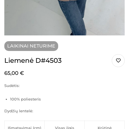
LAIKINAI NETURIME
Liemenė D#4503
65,00
€
Sudėtis:
100% poliesteris
Dydžių lentelė:
Išmatavimai (cm)
Visas ilgis
Krūtinė