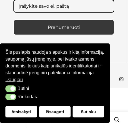
Prenumeruoti
Šis puslapis naudoja slapukus ir kitą informaciją,
saugomą jūsų įrenginyje, bei tvarko asmens
duomenis, tokius kaip unikalūs identifikatoriai ir
standartinė įrenginio pateikiama informacija
© KRUTA 2025
Daugiau
Butini
Butini
Rinkodara
Rinkodara
Atsisakyti
Išsaugoti
Sutinku
2
0