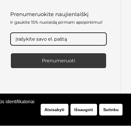
Prenumeruokite naujienlaiškį
Ir gaukite 15% nuolaidą pirmam apsipirkimui!
Prenumeruoti
 identifikatoriai
Atsisakyti
Išsaugoti
Sutinku