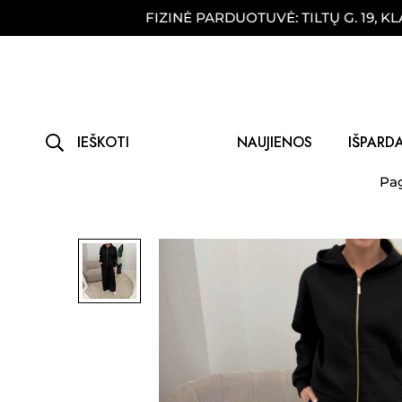
!
FIZINĖ PARDUOTUVĖ: TILTŲ G. 19, KLAIPĖDA
IEŠKOTI
NAUJIENOS
IŠPARD
Pag