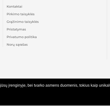
Kontaktai
Pirkimo taisyklės
Grąžinimo taisyklės
Pristatymas
Privatumo politika
Norų sąrašas
ūsų įrenginyje, bei tvarko asmens duomenis, tokius kaip unikalūs
© KRUTA 2025