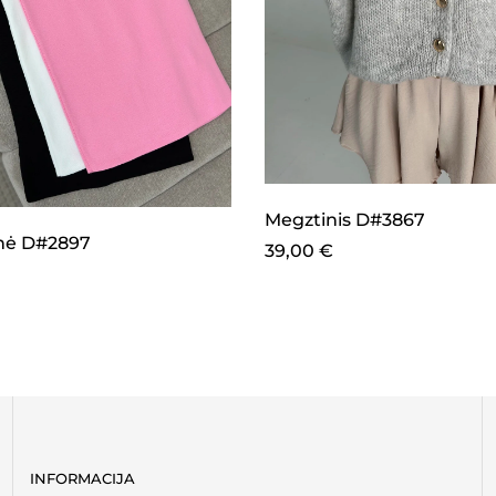
Megztinis D#3867
inė D#2897
39,00
€
INFORMACIJA