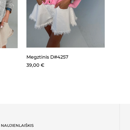
Lieme
65,00
Megztinis D#4257
39,00
€
NAUJIENLAIŠKIS