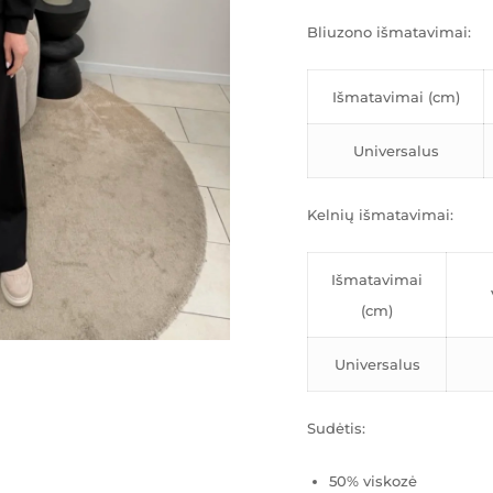
Bliuzono išmatavimai:
Išmatavimai (cm)
Universalus
Kelnių išmatavimai:
Išmatavimai
(cm)
Universalus
Sudėtis:
50% viskozė