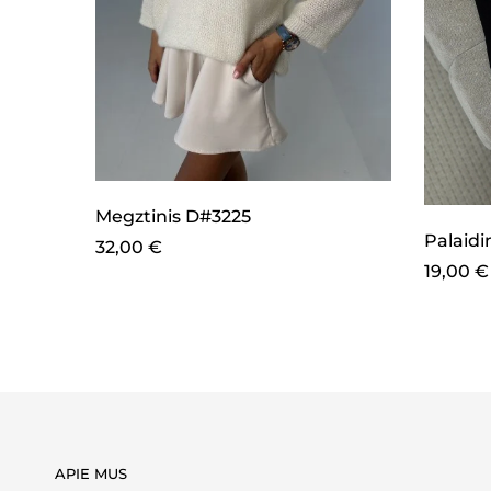
Megztinis D#3225
Palaid
32,00
€
19,00
€
APIE MUS