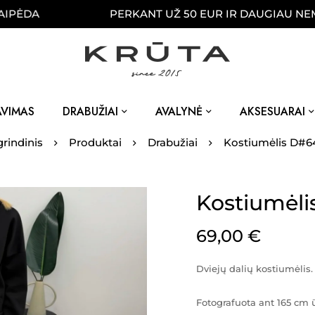
PERKANT UŽ 50 EUR IR DAUGIAU NEMOKAMA
AVIMAS
DRABUŽIAI
AVALYNĖ
AKSESUARAI
rindinis
Produktai
Drabužiai
Kostiumėlis D#6
Kostiumėl
69,00
€
Dviejų dalių kostiumėlis.
Fotografuota ant 165 cm 