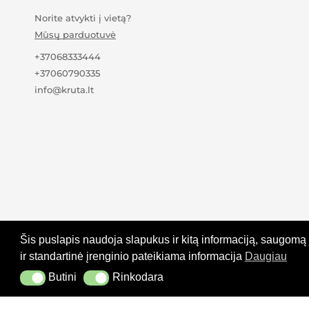
Norite atvykti į vietą?
Mūsų parduotuvė
+37068333444
+37060790335
info@kruta.lt
Šis puslapis naudoja slapukus ir kitą informaciją, saugomą j
ir standartinė įrenginio pateikiama informacija
Daugiau
Butini
Rinkodara
Butini
Rinkodara