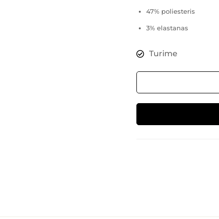
47% poliesteris
3% elastanas
Turime
Alternative: