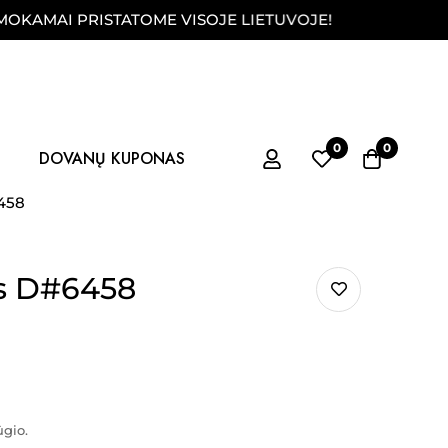
I PRISTATOME VISOJE LIETUVOJE!
FIZINĖ P
0
0
DOVANŲ KUPONAS
458
is D#6458
ūgio.