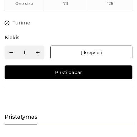
One size
73
126
Turime
Kiekis
Į krepšelį
Pirkti dabar
Alternative:
Pristatymas