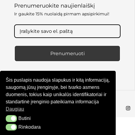
Prenumeruokite naujienlaiškį
Ir gaukite 15% nuolaidą pirmam apsipirkimui!
Prenumeruoti
Šis puslapis naudoja slapukus ir kitą informaciją,
saugomą jūsų įrenginyje, bei tvarko asmens
duomenis, tokius kaip unikalūs identifikatoriai ir
© KRUTA 2025
standartinė įrenginio pateikiama informacija
Daugiau
Butini
Butini
Rinkodara
Rinkodara