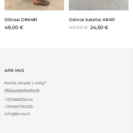
Džinsai D#6481
Odiniai bateliai A#451
49,00
€
49,00
€
24,50
€
APIE MUS
Norite atvykti į vietą?
Mūsų parduotuvė
+37068333444
+37060790335
info@kruta.lt