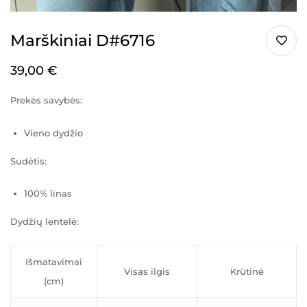
Marškiniai D#6716
39,00
€
Prekės savybės:
Vieno dydžio
Sudėtis:
100% linas
Dydžių lentelė:
Išmatavimai
Visas ilgis
Krūtinė
(cm)