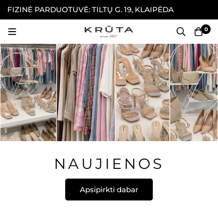
FIZINĖ PARDUOTUVĖ: TILTŲ G. 19, KLAIPĖDA
P
P
0
NAUJIENOS
Apsipirkti dabar