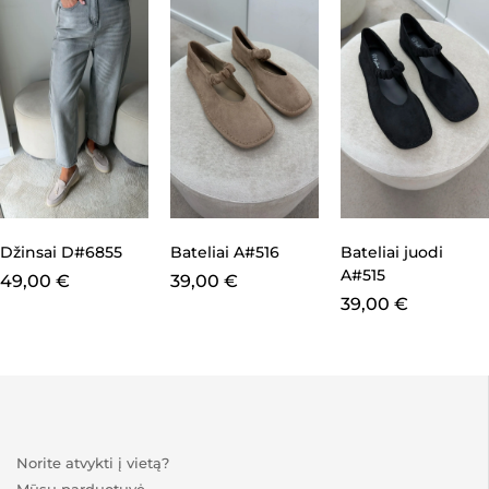
Džinsai D#6855
Bateliai A#516
Bateliai juodi
A#515
49,00
€
39,00
€
39,00
€
Norite atvykti į vietą?
Mūsų parduotuvė