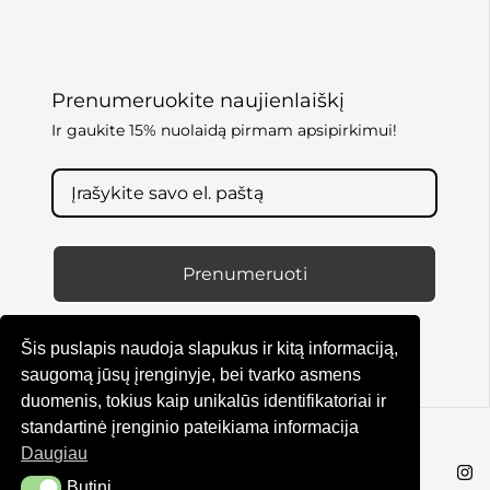
Prenumeruokite naujienlaiškį
Ir gaukite 15% nuolaidą pirmam apsipirkimui!
Prenumeruoti
Šis puslapis naudoja slapukus ir kitą informaciją,
saugomą jūsų įrenginyje, bei tvarko asmens
duomenis, tokius kaip unikalūs identifikatoriai ir
standartinė įrenginio pateikiama informacija
© KRUTA 2025
Daugiau
Butini
Butini