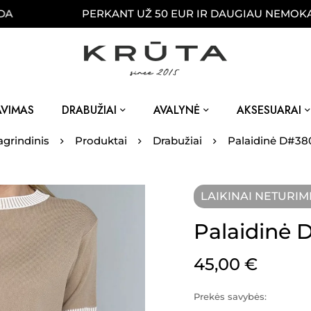
PERKANT UŽ 50 EUR IR DAUGIAU NEMOKAMAI PR
AVIMAS
DRABUŽIAI
AVALYNĖ
AKSESUARAI
agrindinis
Produktai
Drabužiai
Palaidinė D#38
LAIKINAI NETURIM
Palaidinė 
45,00
€
Prekės savybės: