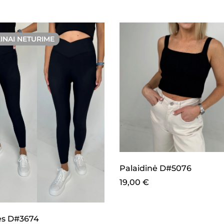
KINAI NETURIME
Palaidinė D#5076
19,00
€
s D#3674