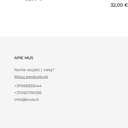
32,00
€
APIE MUS
Norite atvykti į vietą?
Mūsų parduotuvė
+37068333444
+37060790335
info@kruta.lt