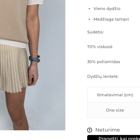
Vieno dydžio
Medžiaga tampri
Sudėtis:
70% viskozė
30% poliamidas
Dydžių lentelė:
Išmatavimai (cm)
One size
Neturime
Pranešti, kai prek