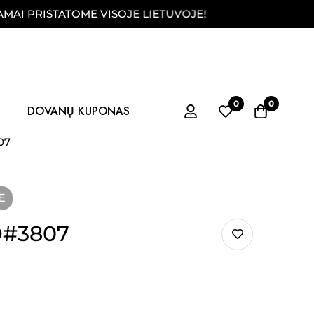
ISTATOME VISOJE LIETUVOJE!
FIZINĖ PARDU
0
0
DOVANŲ KUPONAS
07
E
D#3807