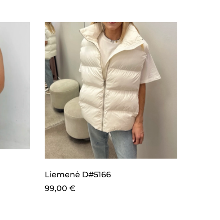
LAI
Liemenė D#5166
Lieme
99,00
€
65,00