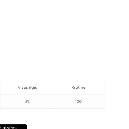
Visas ilgis
Krūtinė
57
100
ė atsiras