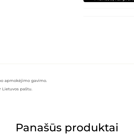
s po apmokėjimo gavimo.
 Lietuvos paštu.
Panašūs produktai