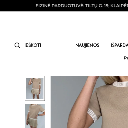
FIZINĖ PARDUOTUVĖ: TILTŲ G. 19, KLAIPĖDA
IEŠKOTI
NAUJIENOS
IŠPARD
P