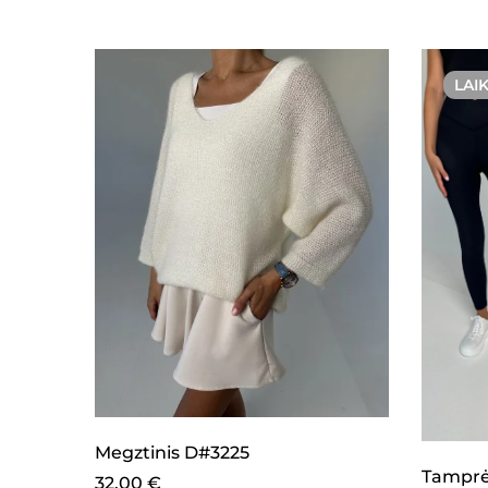
LAI
Megztinis D#3225
Tamprė
32,00
€