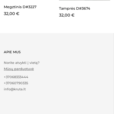
Megztinis D#3227
Tamprės D#3674
32,00
€
32,00
€
APIE MUS
Norite atvykti į vietą?
Mūsų parduotuvė
+37068333444
+37060790335
info@kruta.lt