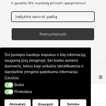
Ir gaukite 15% nuolaidą pirmam apsipirkimui!
Prenumeruoti
Šis puslapis naudoja slapukus ir kitą informaciją,
saugomą jūsų įrenginyje, bei tvarko asmens
duomenis, tokius kaip unikalūs identifikatoriai ir
© KRUTA 2025
standartinė įrenginio pateikiama informacija
Daugiau
Butini
Butini
Rinkodara
Rinkodara
Atsisakyti
Išsaugoti
Sutinku