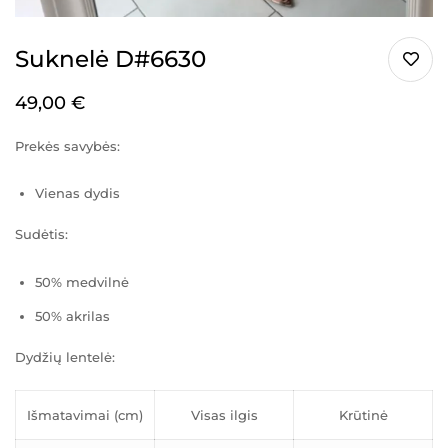
Suknelė D#6630
49,00
€
Prekės savybės:
Vienas dydis
Sudėtis:
50% medvilnė
50% akrilas
Dydžių lentelė:
Išmatavimai (cm)
Visas ilgis
Krūtinė