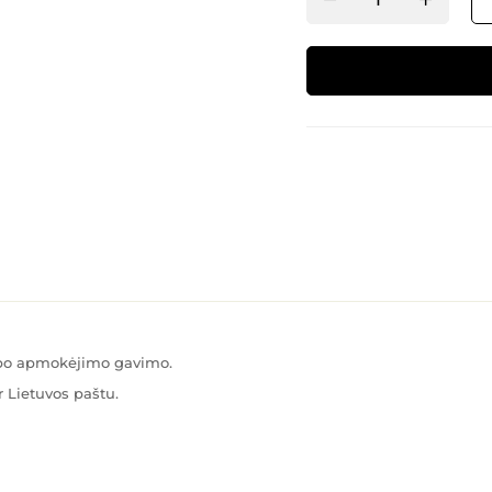
Alternative:
s po apmokėjimo gavimo.
 Lietuvos paštu.