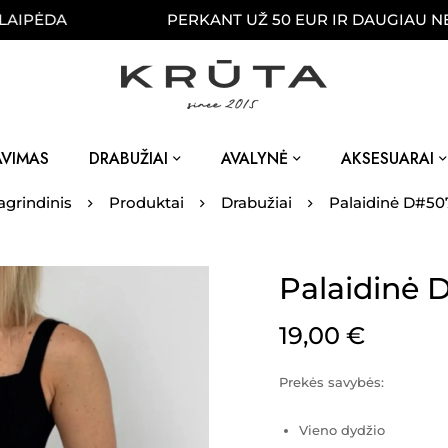
ĖDA
PERKANT UŽ 50 EUR IR DAUGIAU NEMOKA
AVIMAS
DRABUŽIAI
AVALYNĖ
AKSESUARAI
agrindinis
Produktai
Drabužiai
Palaidinė D#50
Palaidinė 
19,00
€
Prekės savybės:
Vieno dydžio