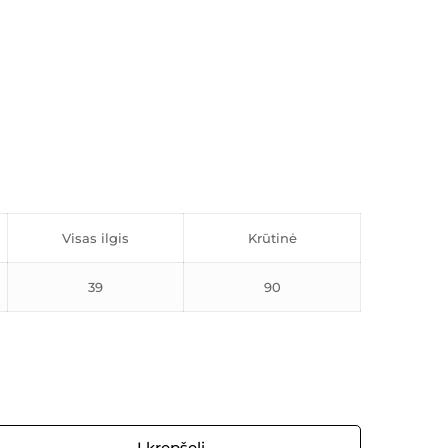
Visas ilgis
Krūtinė
39
90
Į krepšelį