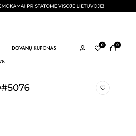
MAI PRISTATOME VISOJE LIETUVOJE!
FIZINĖ
0
0
DOVANŲ KUPONAS
76
D#5076