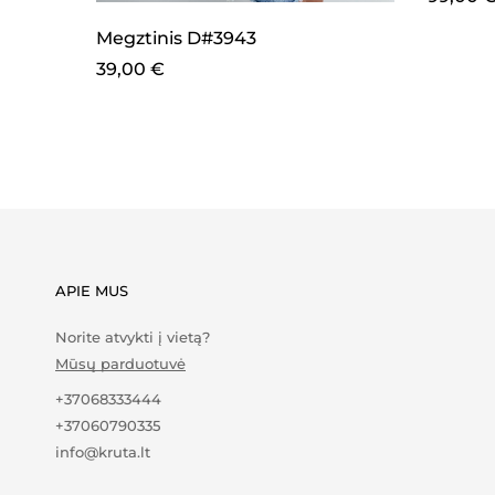
Megztinis D#3943
39,00
€
APIE MUS
Norite atvykti į vietą?
Mūsų parduotuvė
+37068333444
+37060790335
info@kruta.lt