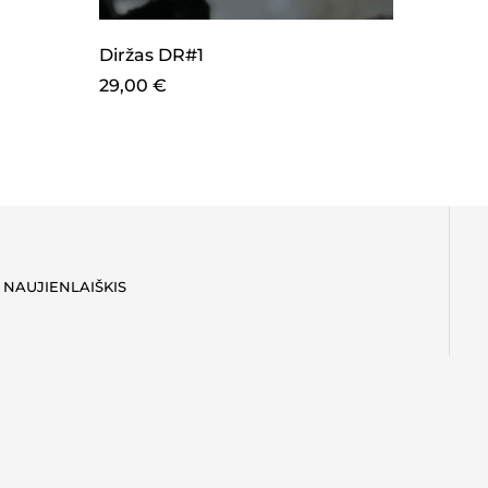
Megzti
Diržas DR#1
39,00
29,00
€
NAUJIENLAIŠKIS