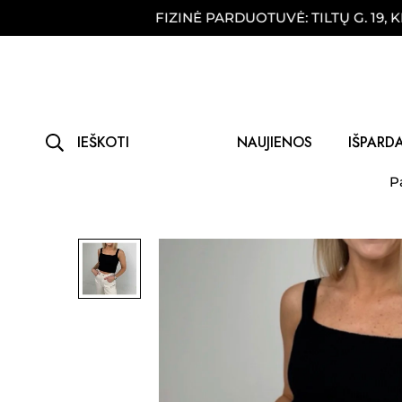
JE!
FIZINĖ PARDUOTUVĖ: TILTŲ G. 19, KLAIP
IEŠKOTI
NAUJIENOS
IŠPARD
P