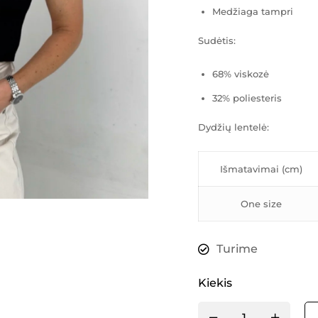
Medžiaga tampri
Sudėtis:
68% viskozė
32% poliesteris
Dydžių lentelė:
Išmatavimai (cm)
One size
Turime
Kiekis