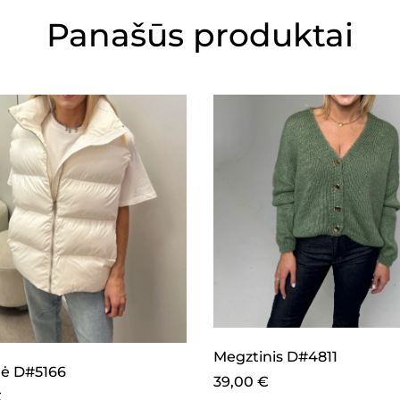
Panašūs produktai
Megztinis D#4811
ė D#5166
39,00
€
€