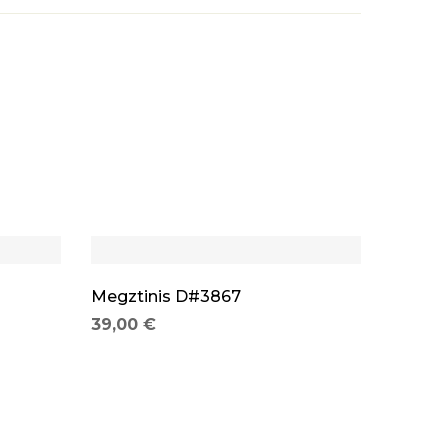
Laikinai
Megztinis D#3867
39,00
€