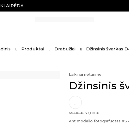
, KLAIPĖDA
dinis
Produktai
Drabužiai
Džinsinis švarkas 
Laikinai neturime
Džinsinis 
Original
Current
55,00
€
33,00
€
price
price
Ant modelio fotografuotas XS 
was:
is: