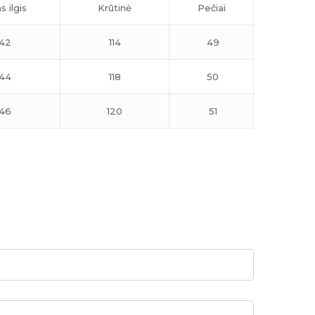
s ilgis
Krūtinė
Pečiai
42
114
49
44
118
50
46
120
51