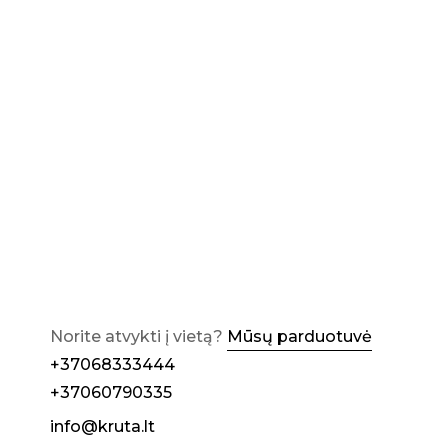
Norite atvykti į vietą?
Mūsų parduotuvė
+37068333444
+37060790335
info@kruta.lt