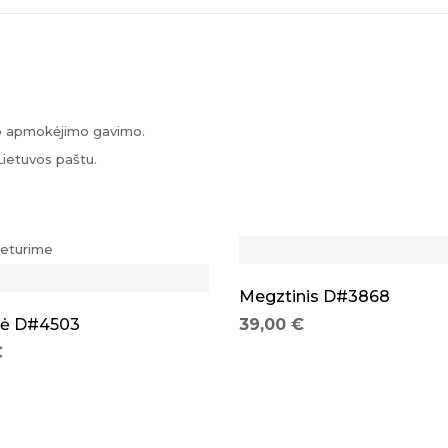
po apmokėjimo gavimo.
Lietuvos paštu.
neturime
Megztinis D#3868
ė D#4503
39,00
€
€