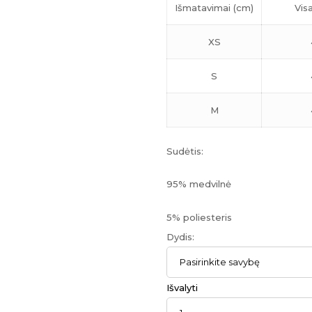
Išmatavimai (cm)
Visa
55,00 €.
33,00 €.
XS
S
M
Sudėtis:
95% medvilnė
5% poliesteris
Dydis
:
Išvalyti
Kiekis