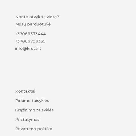
Norite atvykti į vietą?
Mūsų parduotuvė
+37068333444
+37060790335
info@kruta.lt
Kontaktai
Pirkimo taisyklės
Grąžinimo taisyklės
Pristatymas
Privatumo politika