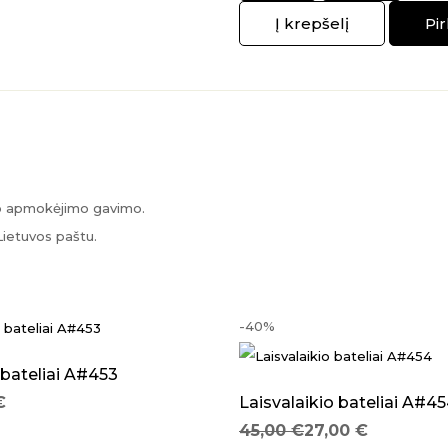
Į krepšelį
Pir
Alternative:
po apmokėjimo gavimo.
Lietuvos paštu.
-40%
 bateliai A#453
€
Laisvalaikio bateliai A#4
Original price was: 45,00 €.
Current price is: 27,00 €.
45,00
€
27,00
€