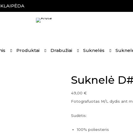
, KLAIPĖDA
nis
Produktai
Drabužiai
Suknelės
Suknel
Suknelė D#
49,00
€
Fotografuotas M/L dydis ant m
Sudėtis:
100% poliesteris