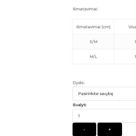
Išmatavimai:
Išmatavimai (cm)
Visa
S/M
M/L
Dydis
:
Išvalyti
Kiekis
-
+