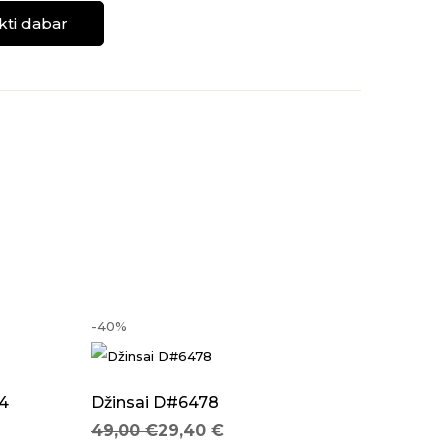
kti dabar
-40%
-40%
54
Džinsai D#6478
Original price was: 49,00 €.
Current price is: 29,40 €.
49,00
€
29,40
€