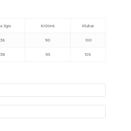
s ilgis
Krūtinė
Klubai
136
90
100
138
95
105