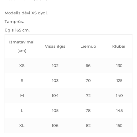
Modelis dėvi XS dydį.
Tamprūs.
Ūgis 165 cm.
Išmatavimai
Visas ilgis
Liemuo
Klubai
(cm)
XS
102
66
130
S
103
70
125
M
104
72
140
L
105
78
145
XL
106
82
150