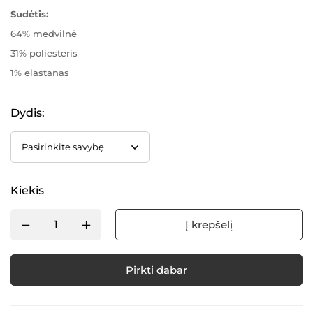
Sudėtis:
64% medvilnė
31% poliesteris
1% elastanas
Dydis
:
Kiekis
Į krepšelį
Pirkti dabar
Alternative: