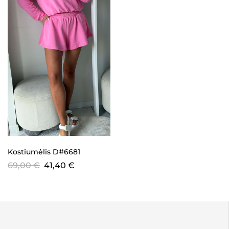
Kostiumėlis D#6681
69,00
€
41,40
€