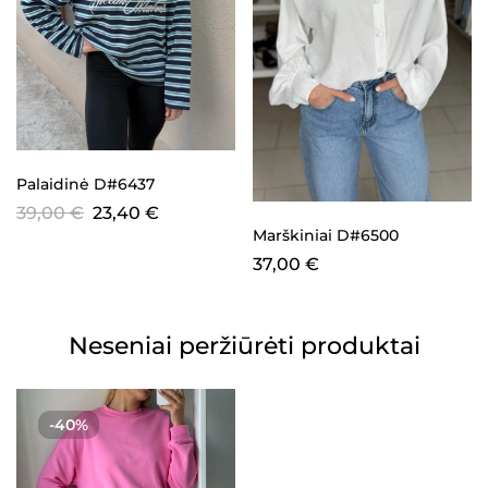
Palaidinė D#6437
39,00
€
23,40
€
Marškiniai D#6500
37,00
€
Neseniai peržiūrėti produktai
-40%