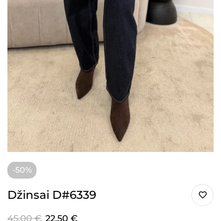
-50%
Džinsai D#6339
45,00
€
22,50
€