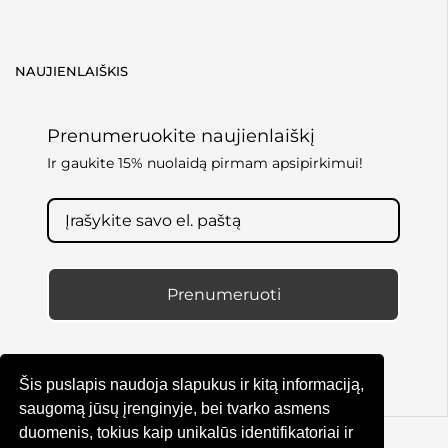
NAUJIENLAIŠKIS
Prenumeruokite naujienlaiškį
Ir gaukite 15% nuolaidą pirmam apsipirkimui!
Prenumeruoti
Šis puslapis naudoja slapukus ir kitą informaciją,
saugomą jūsų įrenginyje, bei tvarko asmens
duomenis, tokius kaip unikalūs identifikatoriai ir