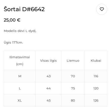
Šortai D#6642
25,00
€
Modelis dėvi L dydį.
Ūgis 177cm.
Išmatavimai
Visas ilgis
Liemuo
Klubai
(cm)
M
43
70
116
L
44
75
120
XL
45
80
126