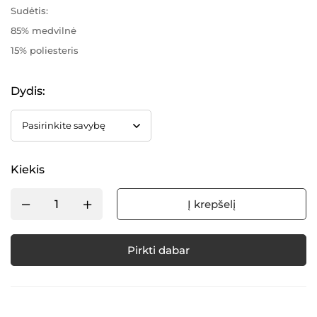
Sudėtis:
85% medvilnė
15% poliesteris
Dydis
:
Kiekis
Į krepšelį
Pirkti dabar
Alternative: