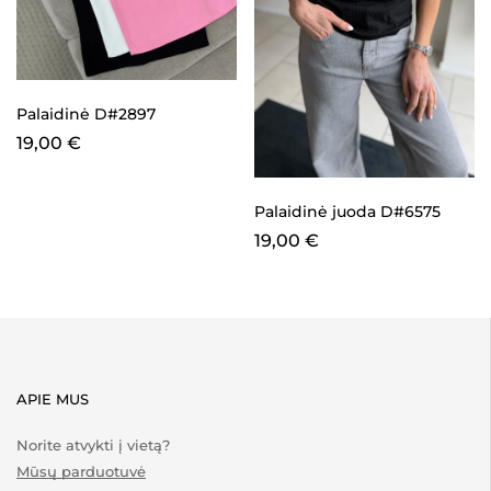
Palaidinė D#2897
19,00
€
Palaidinė juoda D#6575
19,00
€
APIE MUS
Norite atvykti į vietą?
Mūsų parduotuvė