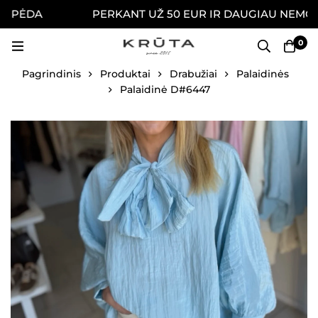
IPĖDA
PERKANT UŽ 50 EUR IR DAUGIAU NEMOKAM
0
Pagrindinis
Produktai
Drabužiai
Palaidinės
Palaidinė D#6447