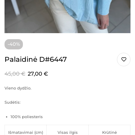
-40%
Palaidinė D#6447
45,00
€
27,00
€
Vieno dydžio.
Sudėtis:
100% poliesteris
Išmatavimai (cm)
Visas ilgis
Krūtinė