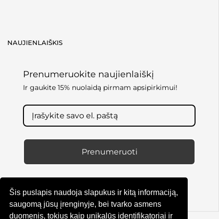
NAUJIENLAIŠKIS
Prenumeruokite naujienlaiškį
Ir gaukite 15% nuolaidą pirmam apsipirkimui!
Prenumeruoti
Šis puslapis naudoja slapukus ir kitą informaciją,
saugomą jūsų įrenginyje, bei tvarko asmens
duomenis, tokius kaip unikalūs identifikatoriai ir