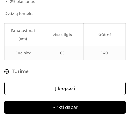
2% elastanas
Dydžių lentelė:
Išmatavimai
Visas ilgis
Krūtinė
(cm)
One size
65
140
Turime
Į krepšelį
Pirkti dabar
Alternative: