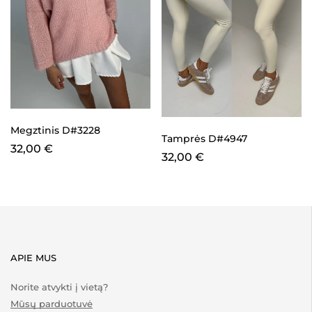
Megztinis D#3228
Tamprės D#4947
32,00
€
32,00
€
APIE MUS
Norite atvykti į vietą?
Mūsų parduotuvė