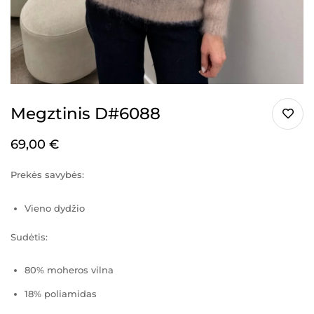
Megztinis D#6088
69,00
€
Prekės savybės:
Vieno dydžio
Sudėtis:
80% moheros vilna
18% poliamidas