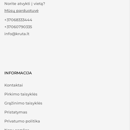
Norite atvykti į vietą?
Mūsų parduotuvė
+37068333444
+37060790335
info@kruta.lt
INFORMACIJA
Kontaktai
Pirkimo taisyklės
Grąžinimo taisyklės
Pristatymas
Privatumo politika
Norų sąrašas