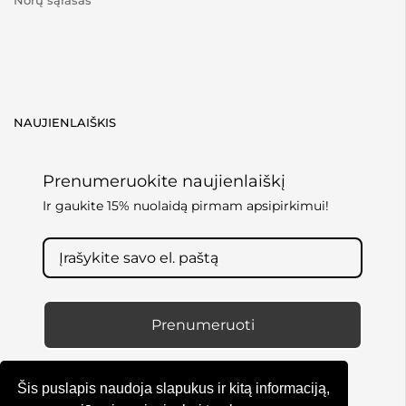
NAUJIENLAIŠKIS
Prenumeruokite naujienlaiškį
Ir gaukite 15% nuolaidą pirmam apsipirkimui!
Prenumeruoti
Šis puslapis naudoja slapukus ir kitą informaciją,