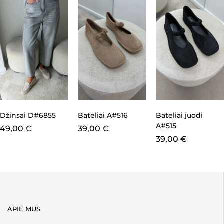
Džinsai D#6855
Bateliai A#516
Bateliai juodi
A#515
49,00
€
39,00
€
39,00
€
APIE MUS