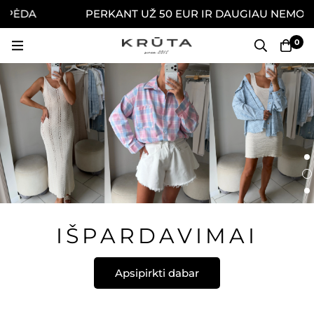
PĖDA
PERKANT UŽ 50 EUR IR DAUGIAU NEMOKAMA
0
IŠPARDAVIMAI
Apsipirkti dabar