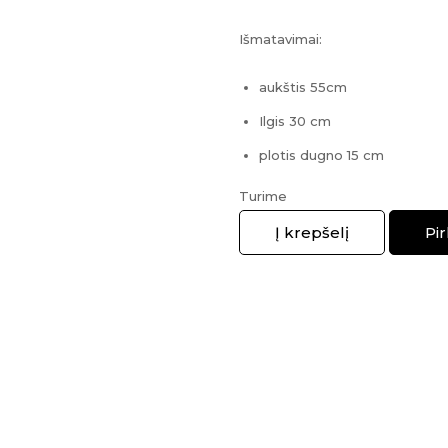
Išmatavimai:
aukštis 55cm
Ilgis 30 cm
plotis dugno 15 cm
Turime
Kiekis
Į krepšelį
Pir