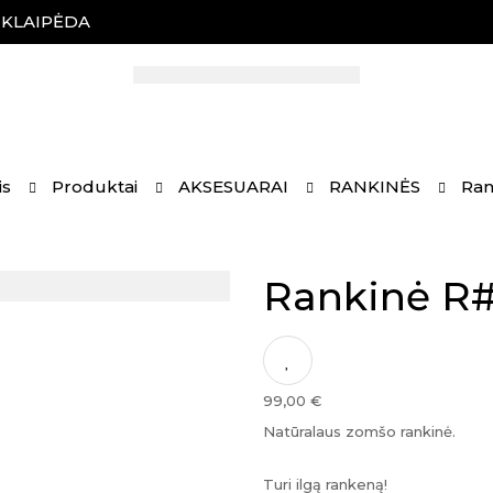
, KLAIPĖDA
is
Produktai
AKSESUARAI
RANKINĖS
Ran
Rankinė R
99,00
€
Natūralaus zomšo rankinė.
Turi ilgą rankeną!