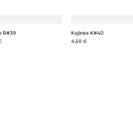
ė R#39
Kojinės K#40
€
4,50
€