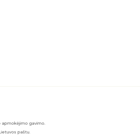
po apmokėjimo gavimo.
Lietuvos paštu.