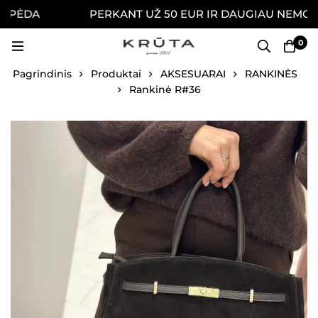
PĖDA
PERKANT UŽ 50 EUR IR DAUGIAU NEMOKAMA
0
Pagrindinis
Produktai
AKSESUARAI
RANKINĖS
Rankinė R#36