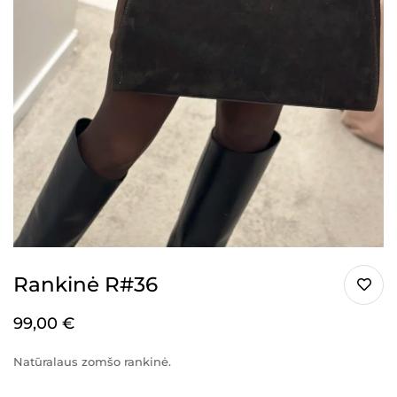
Rankinė R#36
99,00
€
Natūralaus zomšo rankinė.