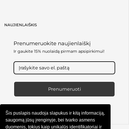
NAUJIENLAIŠKIS
Prenumeruokite naujienlaiškį
Ir gaukite 15% nuolaidą pirmam apsipirkimui!
Prenumeruoti
Šis puslapis naudoja slapukus ir kitą informaciją,
saugomą jūsų įrenginyje, bei tvarko asmens
duomenis, tokius kaip unikalūs identifikatoriai ir