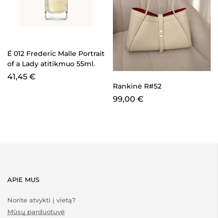
É 012 Frederic Malle Portrait
of a Lady atitikmuo 55ml.
41,45
€
Rankinė R#52
99,00
€
APIE MUS
Norite atvykti į vietą?
Mūsų parduotuvė