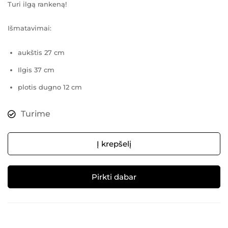
Turi ilgą rankeną!
Išmatavimai:
aukštis 27 cm
Ilgis 37 cm
plotis dugno 12 cm
Turime
Į krepšelį
Pirkti dabar
Alternative: