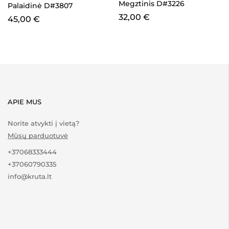
Megztinis D#3226
Palaidinė D#3807
32,00
€
45,00
€
APIE MUS
Norite atvykti į vietą?
Mūsų parduotuvė
+37068333444
+37060790335
info@kruta.lt