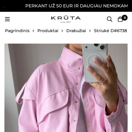
PERKANT UŽ 50 EUR IR DAUGIAU NEMOKAMAI PRI
0
Pagrindinis
Produktai
Drabužiai
Striukė D#6738