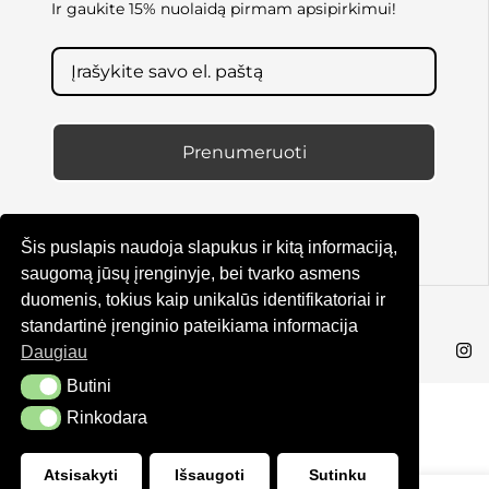
Ir gaukite 15% nuolaidą pirmam apsipirkimui!
Prenumeruoti
Šis puslapis naudoja slapukus ir kitą informaciją,
saugomą jūsų įrenginyje, bei tvarko asmens
duomenis, tokius kaip unikalūs identifikatoriai ir
© KRUTA 2025
standartinė įrenginio pateikiama informacija
Daugiau
Butini
Butini
Rinkodara
Rinkodara
Atsisakyti
Išsaugoti
Sutinku