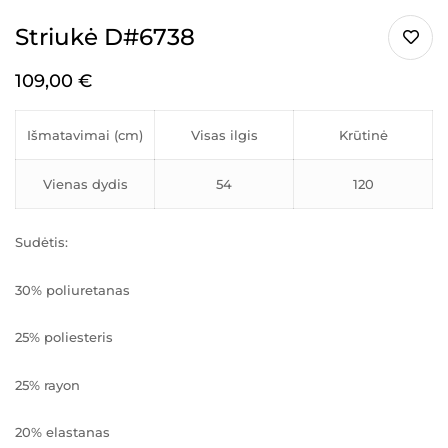
Striukė D#6738
109,00
€
Išmatavimai (cm)
Visas ilgis
Krūtinė
Vienas dydis
54
120
Sudėtis:
30% poliuretanas
25% poliesteris
25% rayon
20% elastanas