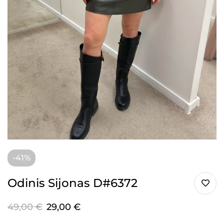
-41%
Odinis Sijonas D#6372
49,00
€
29,00
€