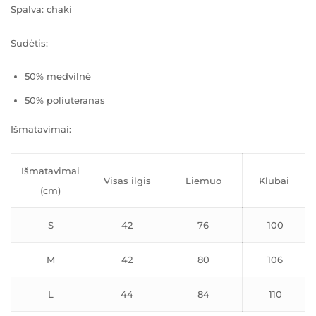
Spalva: chaki
Sudėtis:
50% medvilnė
50% poliuteranas
Išmatavimai:
Išmatavimai
Visas ilgis
Liemuo
Klubai
(cm)
S
42
76
100
M
42
80
106
L
44
84
110