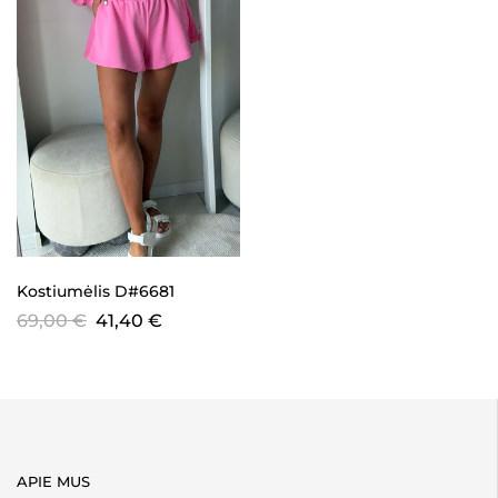
Kostiumėlis D#6681
69,00
€
41,40
€
APIE MUS