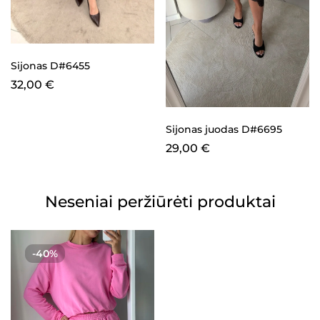
Sijonas D#6455
32,00
€
Sijonas juodas D#6695
29,00
€
Neseniai peržiūrėti produktai
-40%