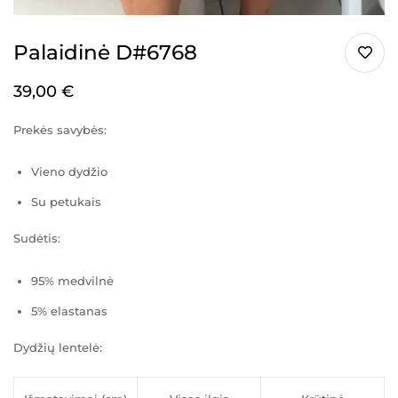
Palaidinė D#6768
39,00
€
Prekės savybės:
Vieno dydžio
Su petukais
Sudėtis:
95% medvilnė
5% elastanas
Dydžių lentelė: