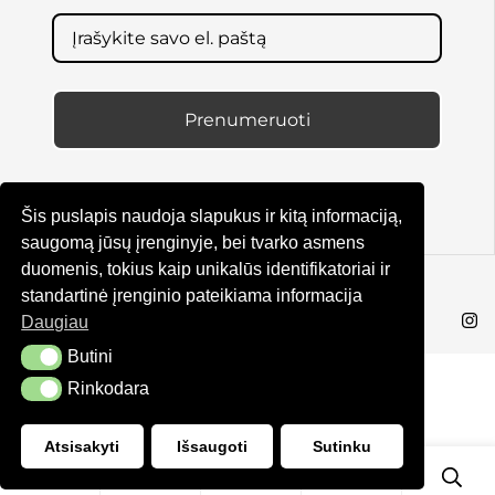
Prenumeruoti
Šis puslapis naudoja slapukus ir kitą informaciją,
saugomą jūsų įrenginyje, bei tvarko asmens
duomenis, tokius kaip unikalūs identifikatoriai ir
© KRUTA 2025
standartinė įrenginio pateikiama informacija
Daugiau
Butini
Butini
Rinkodara
Rinkodara
Atsisakyti
Išsaugoti
Sutinku
2
0