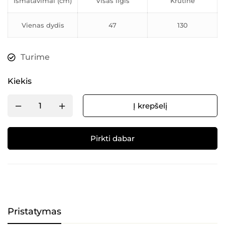
Išmatavimai (cm)
Visas ilgis
Krūtinė
Vienas dydis
47
130
Turime
Kiekis
Į krepšelį
Pirkti dabar
Alternative:
Pristatymas