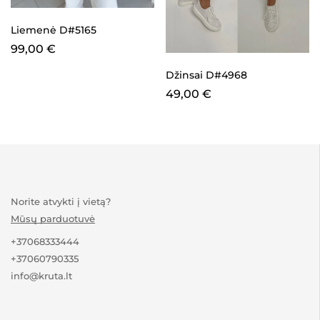
Liemenė D#5165
99,00
€
Džinsai D#4968
49,00
€
Norite atvykti į vietą?
Mūsų parduotuvė
+37068333444
+37060790335
info@kruta.lt