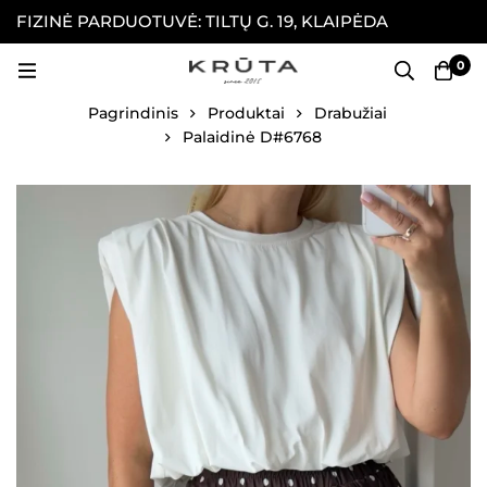
FIZINĖ PARDUOTUVĖ: TILTŲ G. 19, KLAIPĖDA
P
P
0
Pagrindinis
Produktai
Drabužiai
Palaidinė D#6768