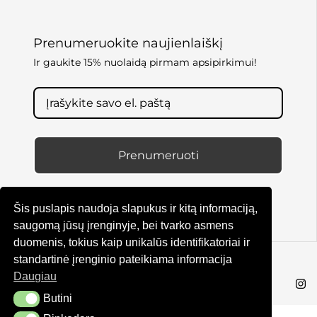
Prenumeruokite naujienlaiškį
Ir gaukite 15% nuolaidą pirmam apsipirkimui!
Prenumeruoti
Šis puslapis naudoja slapukus ir kitą informaciją,
saugomą jūsų įrenginyje, bei tvarko asmens
duomenis, tokius kaip unikalūs identifikatoriai ir
standartinė įrenginio pateikiama informacija
© KRUTA 2025
Daugiau
Butini
Butini