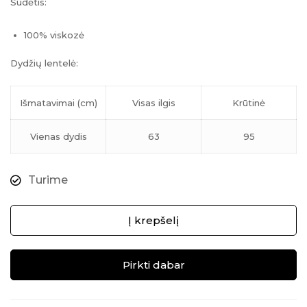
Sudėtis:
100% viskozė
Dydžių lentelė:
Išmatavimai (cm)
Visas ilgis
Krūtinė
Vienas dydis
63
95
Turime
Į krepšelį
Pirkti dabar
Alternative: