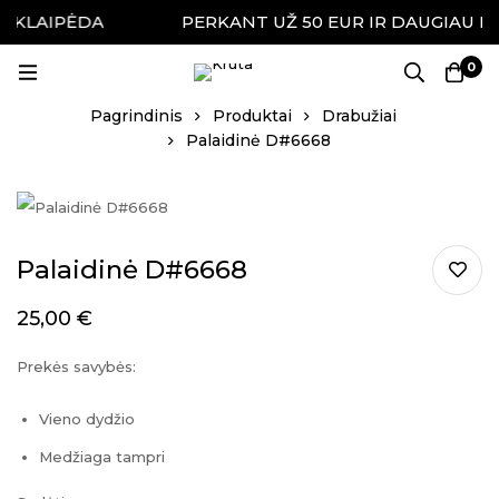
, KLAIPĖDA
PERKANT UŽ 50 EUR IR DAUGIAU NE
0
Pagrindinis
Produktai
Drabužiai
Palaidinė D#6668
Palaidinė D#6668
25,00
€
Prekės savybės:
Vieno dydžio
Medžiaga tampri