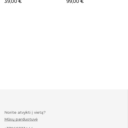
39,00
€
99,00
€
Norite atvykti į vietą?
Mūsų parduotuvė