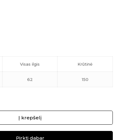
Visas ilgis
Krūtinė
62
150
Į krepšelį
Pirkti dabar