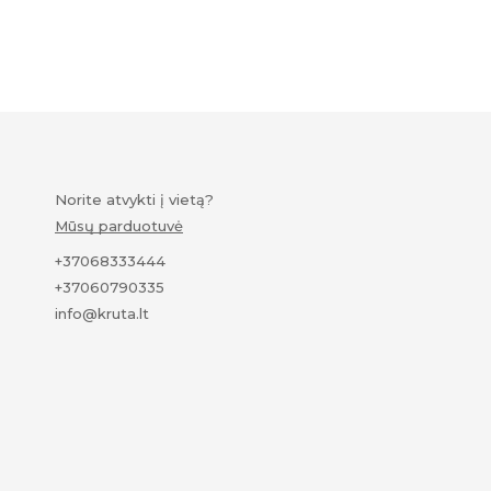
Norite atvykti į vietą?
Mūsų parduotuvė
+37068333444
+37060790335
info@kruta.lt