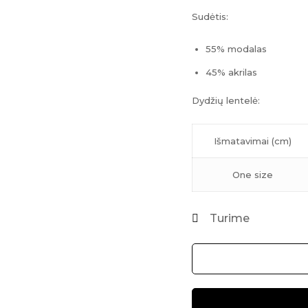
Sudėtis:
55% modalas
45% akrilas
Dydžių lentelė:
Išmatavimai (cm)
One size
Turime