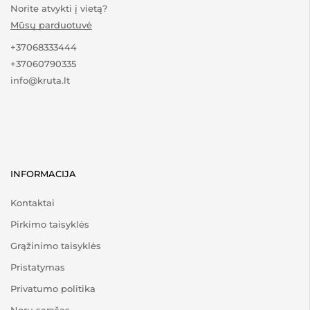
Norite atvykti į vietą?
Mūsų parduotuvė
+37068333444
+37060790335
info@kruta.lt
INFORMACIJA
Kontaktai
Pirkimo taisyklės
Grąžinimo taisyklės
Pristatymas
Privatumo politika
Norų sąrašas