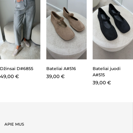
Džinsai D#6855
Bateliai A#516
Bateliai juodi
A#515
49,00
€
39,00
€
39,00
€
APIE MUS