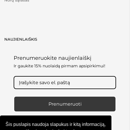
NAUJIENLAIŠKIS
Prenumeruokite naujienlaiškį
Ir gaukite 15% nuolaidą pirmam apsipirkimui!
Prenumeruoti
Šis puslapis naudoja slapukus ir kitą informaciją,