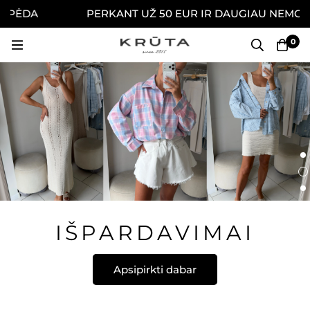
PĖDA
PERKANT UŽ 50 EUR IR DAUGIAU NEMOKAMA
0
IŠPARDAVIMAI
Apsipirkti dabar