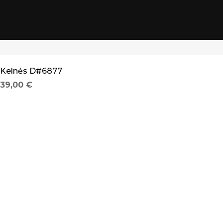
Kelnės D#6877
39,00
€