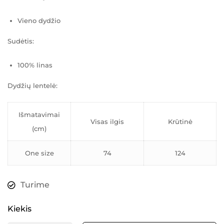
Vieno dydžio
Sudėtis:
100% linas
Dydžių lentelė:
Išmatavimai
Visas ilgis
Krūtinė
(cm)
One size
74
124
Turime
Kiekis