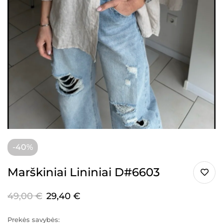
-40%
Marškiniai Lininiai D#6603
49,00
€
29,40
€
Prekės savybės: