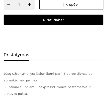
Į krepšelį
Pirkti dabar
Alternative:
Pristatymas
Jūsų užsakymai yra išsiunčiami per 1-3 darbo dienas po
apmokėjimo gavimo.
Siuntiniai siunčiami Lpexpress/Omniva paštomatais ir
Lietuvos paštu.