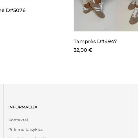
inė D#5076
Tamprės D#4947
32,00
€
INFORMACIJA
Kontaktai
Pirkimo taisyklės