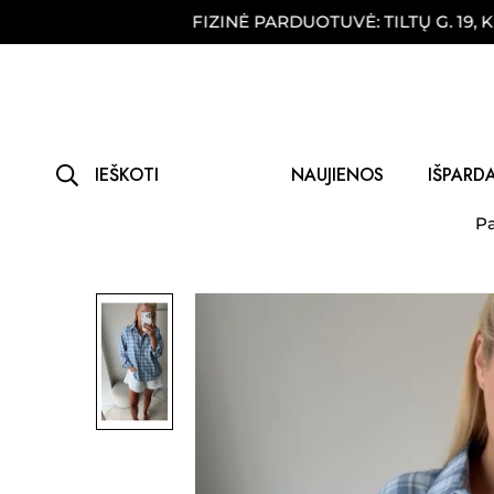
E!
FIZINĖ PARDUOTUVĖ: TILTŲ G. 19, KLAIPĖ
IEŠKOTI
NAUJIENOS
IŠPARD
Pa