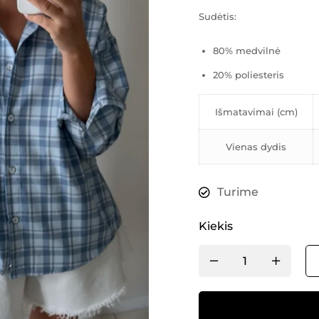
Sudėtis:
80% medvilnė
20% poliesteris
Išmatavimai (cm)
Vienas dydis
Turime
Kiekis