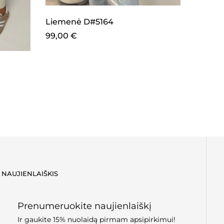
Liemenė D#5164
99,00
€
Tampr
32,00
NAUJIENLAIŠKIS
Prenumeruokite naujienlaiškį
Ir gaukite 15% nuolaidą pirmam apsipirkimui!