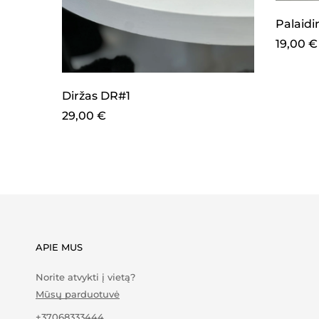
Palaid
19,00
€
Diržas DR#1
29,00
€
APIE MUS
Norite atvykti į vietą?
Mūsų parduotuvė
+37068333444