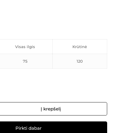
Visas ilgis
Krūtinė
75
120
Į krepšelį
Pirkti dabar