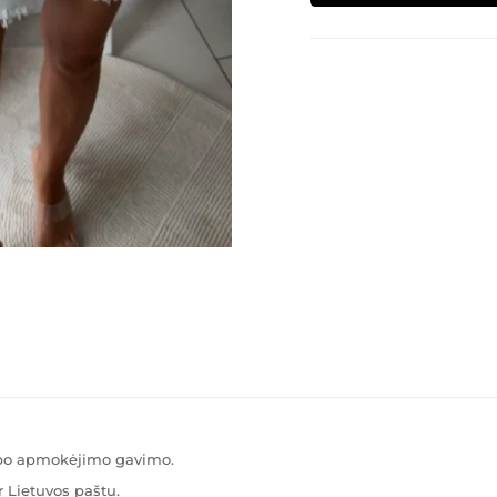
Alternative:
s po apmokėjimo gavimo.
 Lietuvos paštu.