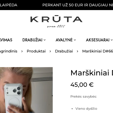
DA
PERKANT UŽ 50 EUR IR DAUGIAU NEMOKAM
AVIMAS
DRABUŽIAI
AVALYNĖ
AKSESUARAI
grindinis
Produktai
Drabužiai
Marškiniai D#6
Marškiniai
45,00
€
Prekės savybės:
Vieno dydžio