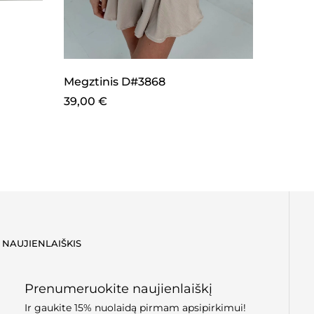
Megztinis D#3868
Palaid
39,00
€
19,00
NAUJIENLAIŠKIS
Prenumeruokite naujienlaiškį
Ir gaukite 15% nuolaidą pirmam apsipirkimui!