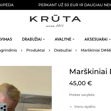
PERKANT UŽ 50 EUR IR DAUGIAU NEMOKAMA
AVIMAS
DRABUŽIAI
AVALYNĖ
AKSESUARAI
grindinis
Produktai
Drabužiai
Marškiniai D#6
Marškiniai
45,00
€
Prekės savybės:
Vieno dydžio