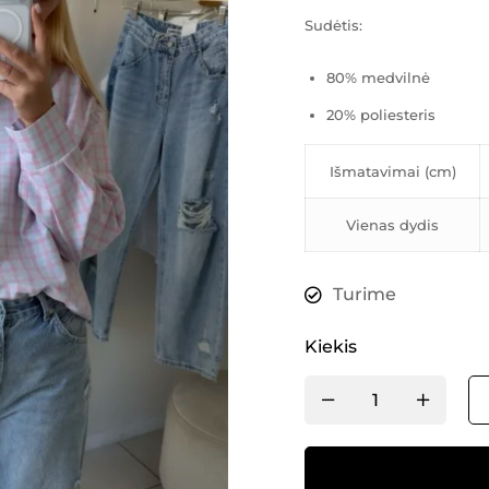
Sudėtis:
80% medvilnė
20% poliesteris
Išmatavimai (cm)
Vienas dydis
Turime
Kiekis