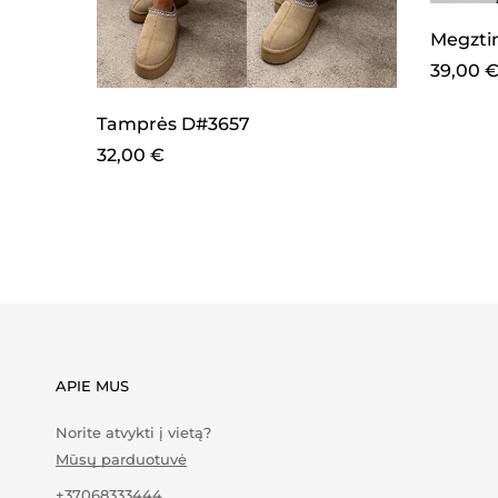
Megztin
39,00
Tamprės D#3657
32,00
€
APIE MUS
Norite atvykti į vietą?
Mūsų parduotuvė
+37068333444