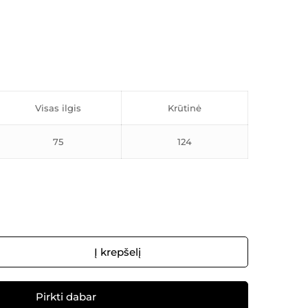
Visas ilgis
Krūtinė
75
124
Į krepšelį
Pirkti dabar