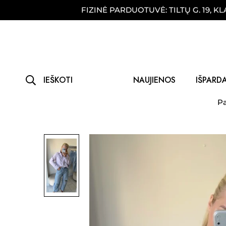
!
FIZINĖ PARDUOTUVĖ: TILTŲ G. 19, KLAIPĖDA
IEŠKOTI
NAUJIENOS
IŠPARD
Pa