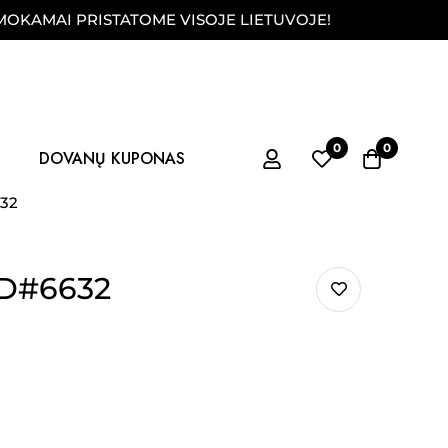
I PRISTATOME VISOJE LIETUVOJE!
FIZINĖ P
0
0
DOVANŲ KUPONAS
632
 D#6632