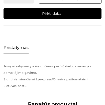
Pirkti dabar
Alternative:
Pristatymas
Jūsų užsakymai yra išsiunčiami per 1-3 darbo dienas po
apmokėjimo gavimo.
Siuntiniai siunčiami Lpexpress/Omniva paštomatais ir
Lietuvos paštu.
Panašūs produktai