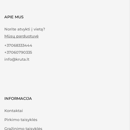
APIE MUS
Norite atvykti į vietą?
Mūsų parduotuvė
+37068333444
+37060790335
info@kruta.lt
INFORMACIJA
Kontaktai
Pirkimo taisyklės
Grąžinimo taisyklės