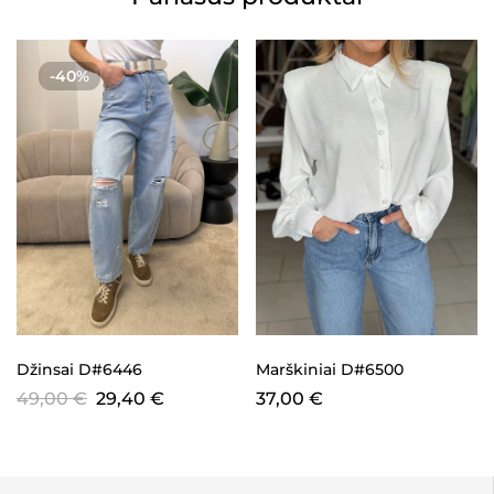
-40%
Džinsai D#6446
Marškiniai D#6500
49,00
€
29,40
€
37,00
€