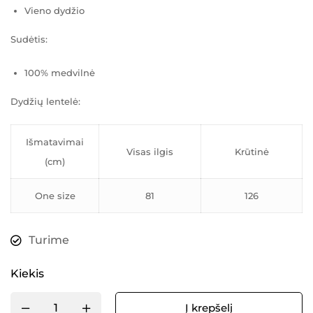
Vieno dydžio
Sudėtis:
100% medvilnė
Dydžių lentelė:
Išmatavimai
Visas ilgis
Krūtinė
(cm)
One size
81
126
Turime
Kiekis
Į krepšelį