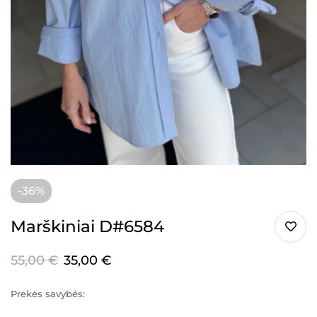
-36%
Marškiniai D#6584
55,00
€
35,00
€
Prekės savybės: