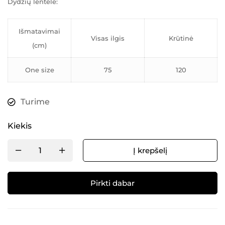
Dydžių lentelė:
Išmatavimai
Visas ilgis
Krūtinė
(cm)
One size
75
120
Turime
Kiekis
Į krepšelį
Pirkti dabar
Alternative: