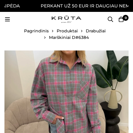
IPĖDA
PERKANT UŽ 50 EUR IR DAUGIAU NEMOKAM
0
Pagrindinis
Produktai
Drabužiai
Marškiniai D#6384