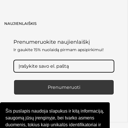
NAUJIENLAIŠKIS
Prenumeruokite naujienlaiškį
Ir gaukite 15% nuolaidą pirmam apsipirkimui!
Prenumeruoti
Šis puslapis naudoja slapukus ir kitą informaciją,
saugomą jūsų įrenginyje, bei tvarko asmens
duomenis, tokius kaip unikalūs identifikatoriai ir