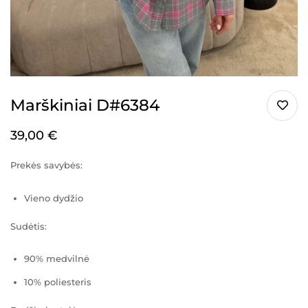
Marškiniai D#6384
39,00
€
Prekės savybės:
Vieno dydžio
Sudėtis:
90% medvilnė
10% poliesteris