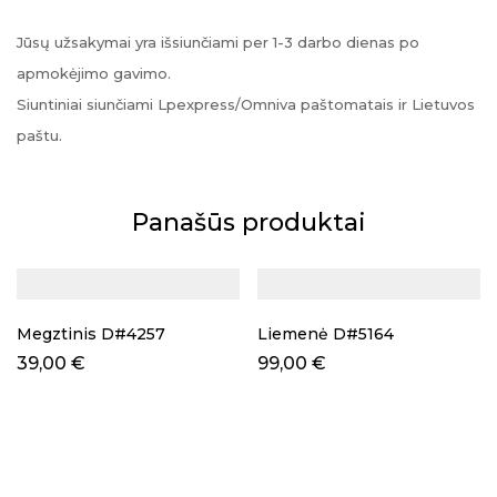
Jūsų užsakymai yra išsiunčiami per 1-3 darbo dienas po
apmokėjimo gavimo.
Siuntiniai siunčiami Lpexpress/Omniva paštomatais ir Lietuvos
paštu.
Panašūs produktai
Megztinis D#4257
Liemenė D#5164
39,00
€
99,00
€