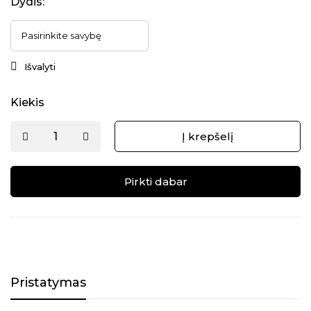
Dydis
:
Išvalyti
Kiekis
Į krepšelį
Pirkti dabar
Alternative:
Pristatymas