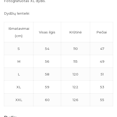
Fotografuotas XL dydis.
Dydžių lentelė:
Išmatavimai
Visas ilgis
Krūtinė
Pečiai
(cm)
S
54
110
47
M
56
115
49
L
58
120
51
XL
59
122
53
XXL
60
126
55