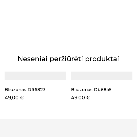
Neseniai peržiūrėti produktai
Bliuzonas D#6823
Bliuzonas D#6845
49,00
€
49,00
€