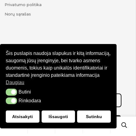
Privatumo politika
Norų sąrašas
Šis puslapis naudoja slapukus ir kitą informaciją,
NAUJIENLAIŠKIS
saugomą jūsų įrenginyje, bei tvarko asmens
duomenis, tokius kaip unikalūs identifikatoriai ir
Prenumeruokite naujienlaiškį
standartinė įrenginio pateikiama informacija
Daugiau
Ir gaukite 15% nuolaidą pirmam apsipirkimui!
Butini
Butini
Rinkodara
Rinkodara
Atsisakyti
Išsaugoti
Sutinku
0
0
Prenumeruoti