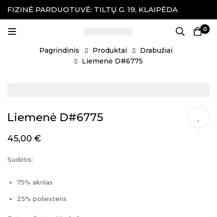
FIZINĖ PARDUOTUVĖ: TILTŲ G. 19, KLAIPĖDA
P
P
0
Pagrindinis
Produktai
Drabužiai
Liemenė D#6775
Liemenė D#6775
45,00
€
Sudėtis:
75% akrilas
25% poliesteris