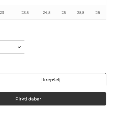
23
23,5
24,5
25
25,5
26
Į krepšelį
Pirkti dabar