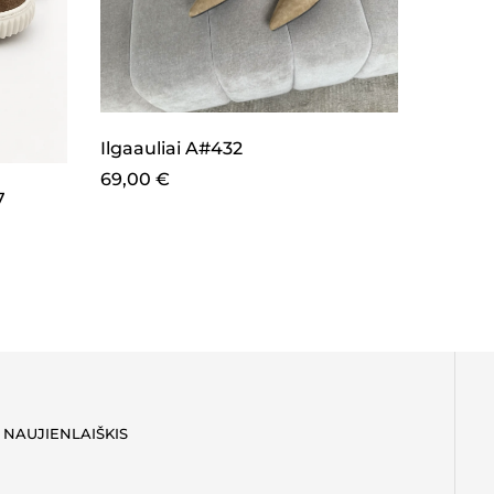
Odiniai
Ilgaauliai A#432
49,00
69,00
€
7
NAUJIENLAIŠKIS