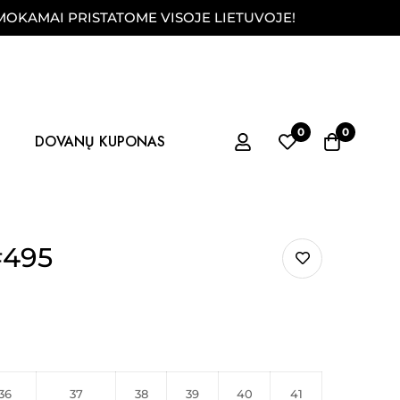
I PRISTATOME VISOJE LIETUVOJE!
FIZINĖ P
0
0
DOVANŲ KUPONAS
#495
36
37
38
39
40
41