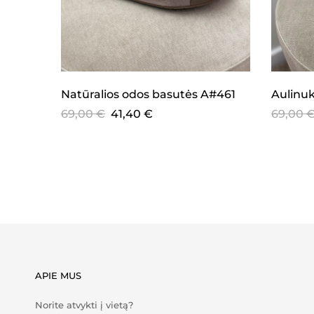
Aulinu
Natūralios odos basutės A#461
69,00
69,00
€
41,40
€
APIE MUS
Norite atvykti į vietą?