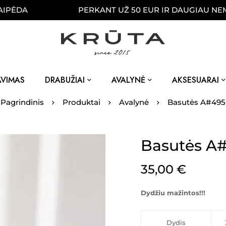
A
PERKANT UŽ 50 EUR IR DAUGIAU NEMOKAMA
AVIMAS
DRABUŽIAI
AVALYNĖ
AKSESUARAI
Pagrindinis
Produktai
Avalynė
Basutės A#495
Basutės A
35,00
€
Dydžiu mažintos!!!
Dydis