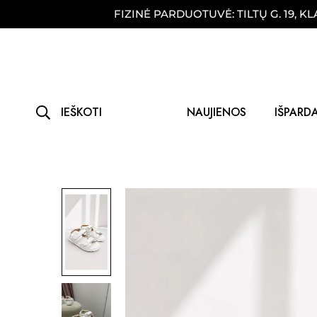
!
FIZINĖ PARDUOTUVĖ: TILTŲ G. 19, KLAIPĖD
IEŠKOTI
NAUJIENOS
IŠPARD