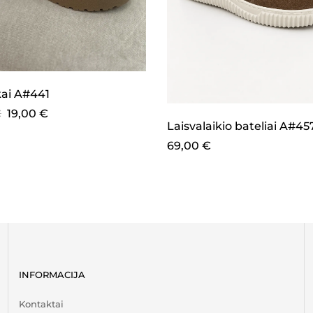
kai A#441
€
19,00
€
Laisvalaikio bateliai A#45
69,00
€
INFORMACIJA
Kontaktai