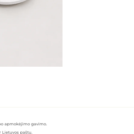
s po apmokėjimo gavimo.
 Lietuvos paštu.