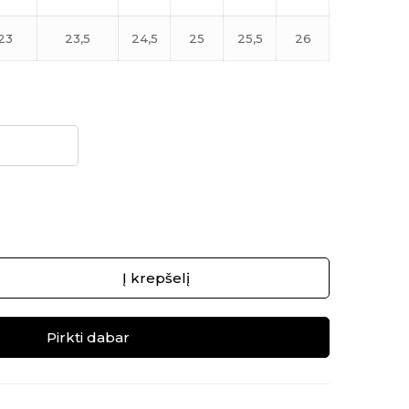
23
23,5
24,5
25
25,5
26
Į krepšelį
Pirkti dabar