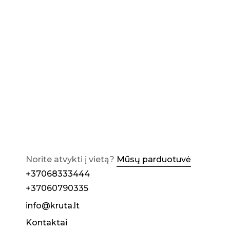
Norite atvykti į vietą?
Mūsų parduotuvė
+37068333444
+37060790335
info@kruta.lt
Kontaktai