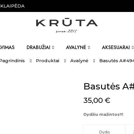
, KLAIPĖDA
AVIMAS
DRABUŽIAI
AVALYNĖ
AKSESUARAI
Pagrindinis
Produktai
Avalynė
Basutės A#49
Basutės A
35,00
€
Dydžiu mažintos!!!
Dydis