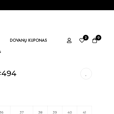
PERKANT UŽ 50 EUR 
2
0
DOVANŲ KUPONAS
4
#494
36
37
38
39
40
41