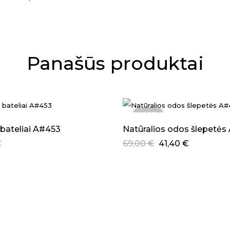
Panašūs produktai
-40%
 bateliai A#453
Natūralios odos šlepetės
Original
Current
€
69,00
€
41,40
€
price
price
was:
is:
69,00 €.
41,40 €.