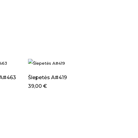
 A#463
Šlepetės A#419
39,00
€