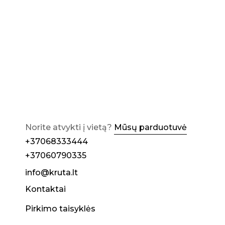
Norite atvykti į vietą?
Mūsų parduotuvė
+37068333444
+37060790335
info@kruta.lt
Kontaktai
Pirkimo taisyklės