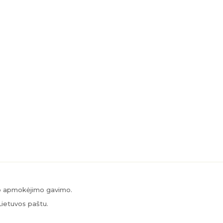
po apmokėjimo gavimo.
Lietuvos paštu.