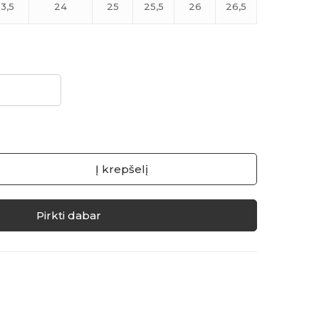
3,5
24
25
25,5
26
26,5
Į krepšelį
Pirkti dabar