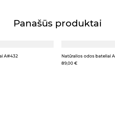
Panašūs produktai
iai A#432
Natūralios odos bateliai
€
89,00
€